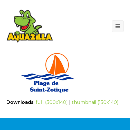
Op
Mob
Me
Downloads
:
full (300x140)
|
thumbnail (150x140)