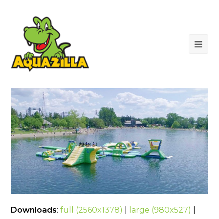
Op
Mob
Me
Downloads
:
full (2560x1378)
|
large (980x527)
|