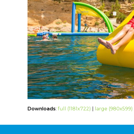
Downloads
:
full (1181x722)
|
large (980x599)