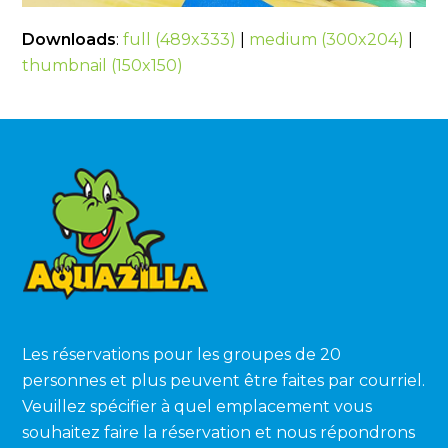
Downloads
:
full (489x333)
|
medium (300x204)
|
thumbnail (150x150)
Les réservations pour les groupes de 20
personnes et plus peuvent être faites par courriel.
Veuillez spécifier à quel emplacement vous
souhaitez faire la réservation et nous répondrons