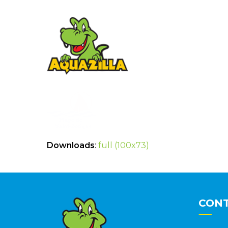
Downloads
:
full (100x73)
CON