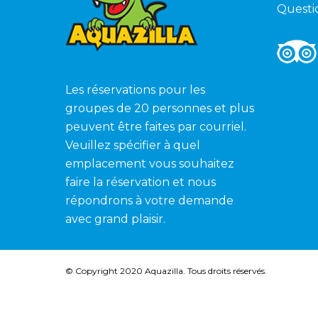
Questi
Les réservations pour les
groupes de 20 personnes et plus
peuvent être faites par courriel.
Veuillez spécifier à quel
emplacement vous souhaitez
faire la réservation et nous
répondrons à votre demande
avec grand plaisir.
© Copyright 2020 Aquazilla. Tous droits réservés.