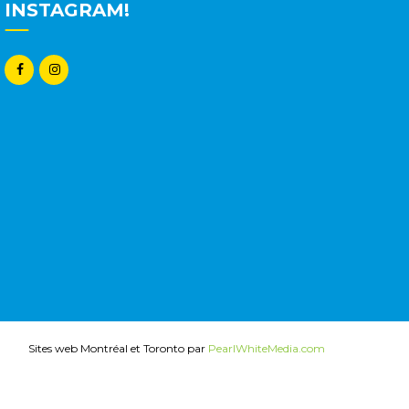
INSTAGRAM!
Sites web Montréal et Toronto par
PearlWhiteMedia.com